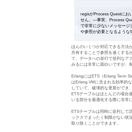
regisがProcess Q
せん。―事実、Process
で非常に少ないメッセージ
や参照が必要となるような場
ほんのいくつか対応できる方法が
共有することで参照を速くする
て、データへの並行で並列なア
みるには非常に面白いですが、
ErlangにはETS（Erlang T
はErlang VMに含まれる効
していて、破壊的な更新ができ
ETSテーブルはほとんどの場合速
いる部分を最適化する際に非常
ETSテーブルは同時に並列して
ックスでまったく制限がない状
取り除くことができます。