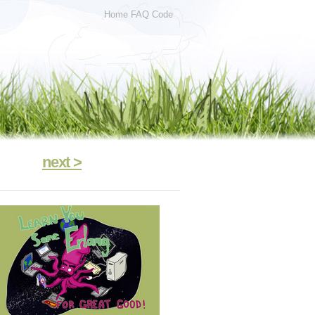
Home
FAQ
Code
next >