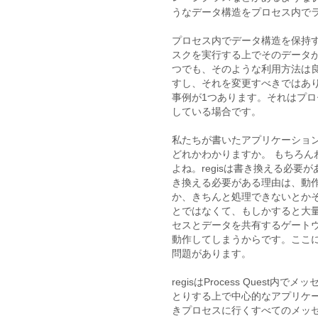
うなデータ構造をプロセス内で
プロセス内でデータ構造を保持
スクを実行する上でそのデータ
つでも、そのような利用方法は
すし、それを変更すべきではあ
事例が1つあります。それはプ
している場合です。
私たちが書いたアプリケーション
どれかわかりますか。 もちろ
よね。regisは書き換える必要が
き換える必要がある理由は、動
か、きちんと処理できないとか
とではなくて、もしかすると大
セスとデータを共有するゲート
動作してしまうからです。ここ
問題があります。
regisはProcess Quest内で
とりする上で中心的なアプリケ
きプロセスに行くすべてのメッ