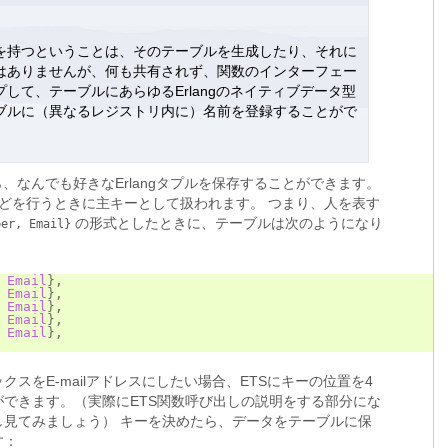
を持つということは、そのテーブルを生成したり、それに
はありませんが、何も共有されず、関数のインターフェー
して、テーブルにあらゆるErlangのネイティブデータ型
ブルに（異なるレジストリ内に）名前を登録することがで
、なんでも好きなErlangタプルを保存することができます。
どを行うときに主キーとして扱われます。 つまり、人を表す
の形式としたときに、テーブルは次のようになり
ber,
Email}
Email
},
Email
},
Email
},
Email
},
Email
},
スをE-mailアドレスにしたい場合、ETSにキーの位置を4
できます。（実際にETS関数呼び出しの説明をする部分にな
し見てみましょう） キーを決めたら、データをテーブルに保
す：