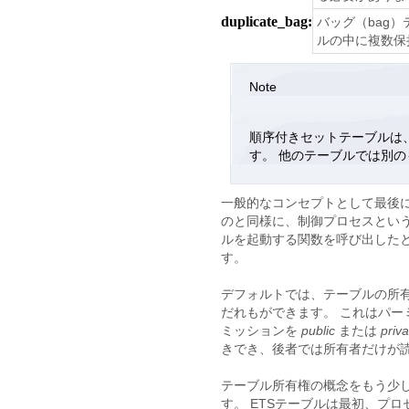
duplicate_bag:
バッグ（bag
ルの中に複数保
Note
順序付きセットテーブルは、
す。 他のテーブルでは別
一般的なコンセプトとして最後に
のと同様に、制御プロセスという
ルを起動する関数を呼び出した
す。
デフォルトでは、テーブルの所
だれもができます。 これはパー
ミッションを
public
または
priva
きでき、後者では所有者だけが
テーブル所有権の概念をもう少
す。 ETSテーブルは最初、プ