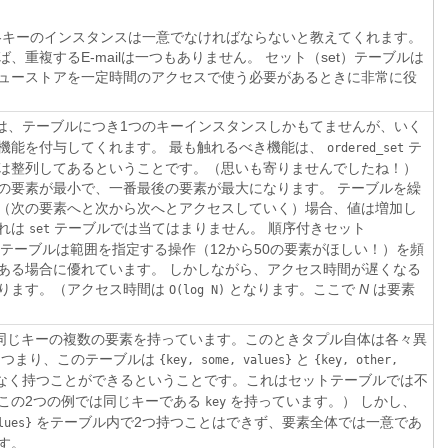
は各キーのインスタンスは一意でなければならないと教えてくれます。
、重複するE-mailは一つもありません。 セット（set）テーブルは
ューストアを一定時間のアクセスで使う必要があるときに非常に役
は、テーブルにつき1つのキーインスタンスしかもてませんが、いく
機能を付与してくれます。 最も触れるべき機能は、
テ
ordered_set
は整列してあるということです。（思いも寄りませんでしたね！）
の要素が最小で、一番最後の要素が最大になります。 テーブルを繰
（次の要素へと次から次へとアクセスしていく）場合、値は増加し
これは
テーブルでは当てはまりません。 順序付きセット
set
 set）テーブルは範囲を指定する操作（12から50の要素がほしい！）を頻
ある場合に優れています。 しかしながら、アクセス時間が遅くなる
ります。（アクセス時間は
となります。ここで
N
は要素
O(log
N)
は同じキーの複数の要素を持っています。このときタプル自体は各々異
 つまり、このテーブルは
と
{key,
some,
values}
{key,
other,
なく持つことができるということです。これはセットテーブルでは不
この2つの例では同じキーである
を持っています。） しかし、
key
をテーブル内で2つ持つことはできず、要素全体では一意であ
lues}
す。