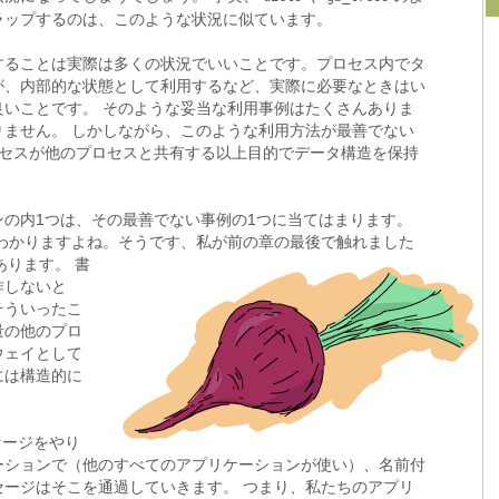
ラップするのは、このような状況に似ています。
することは実際は多くの状況でいいことです。プロセス内でタ
が、内部的な状態として利用するなど、実際に必要なときはい
良いことです。 そのような妥当な利用事例はたくさんありま
りません。 しかしながら、このような利用方法が最善でない
ロセスが他のプロセスと共有する以上目的でデータ構造を保持
の内1つは、その最善でない事例の1つに当てはまります。
んわかりますよね。そうです、私が前の章の最後で触れました
あります。 書
作しないと
そういったこ
量の他のプロ
ウェイとして
には構造的に
メッセージをやり
ーションで（他のすべてのアプリケーションが使い）、名前付
セージはそこを通過していきます。 つまり、私たちのアプリ