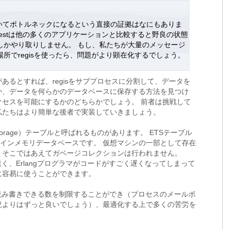
uestにおいてボトルネックになるという直接の証拠はなにもありま
 Questは他の多くのアプリケーションと比較すると野良の状態
しかやり取りしません。 もし、私たちが大量のメッセージ
所でregisを使ったら、問題がより顕在化するでしょう。
あるとすれば、regisをサブプロセスに分割して、データを
か、データを何らかのデータベースに保存する方法を見つけ
クセスを可能にするかのどちらかでしょう。 前者は挑戦して
私たちはより簡単な後者で実装していきましょう。
erm Storage）テーブルと呼ばれるものがあります。 ETSテーブル
率的なインメモリデータベースです。 仮想マシンの一部として存在
、そこではあえてガベージコレクションは行われません。
く、Erlangプログラマがコードがすごく遅くなってしまって
に容易に使うことができます。
読み書きできる数を制限することができ（プロセスのメールボ
況よりはずっと良いでしょう）、最適化する上で多くの苦労を