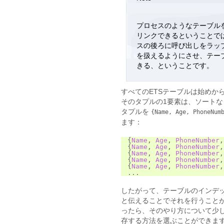
プロセスのようなテーブル
リンクできるということで
スの後ろに呼び出しをラップ
を扱えるようにさせ、テー
きる、ということです。
すべてのETSテーブルは始めから
そのタプルの1要素は、ソートな
タプルを
{Name,
Age,
PhoneNum
ます：
{
Name
,
Age
,
PhoneNumber
,
{
Name
,
Age
,
PhoneNumber
,
{
Name
,
Age
,
PhoneNumber
,
{
Name
,
Age
,
PhoneNumber
,
{
Name
,
Age
,
PhoneNumber
,
...
したがって、テーブルのインデック
と伝えることでそれを行うことが
ったら、そのやり方について少
存する方法を選ぶことができま