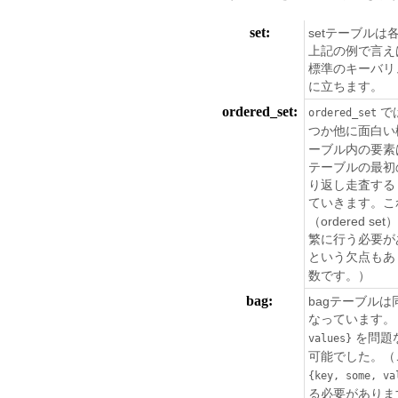
set:
setテーブル
上記の例で言えば
標準のキーバリ
に立ちます。
ordered_set:
で
ordered_set
つか他に面白い
ーブル内の要素
テーブルの最初
り返し走査する
ていきます。
（ordered
繁に行う必要が
という欠点もあ
数です。）
bag:
bagテーブル
なっています。
を問題
values}
可能でした。（
{key,
some,
va
る必要がありま