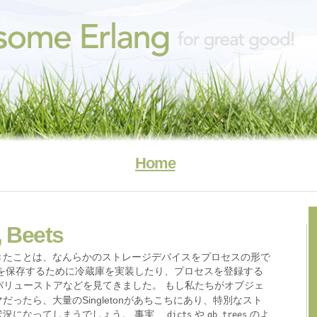
Home
, Beets
きたことは、なんらかのストレージデバイスをプロセスの形で
物を保存するために冷蔵庫を実装したり、プロセスを登録する
リューストアなどを見てきました。 もし私たちがオブジェ
ったら、大量のSingletonがあちこちにあり、特別なスト
状況になってしまうでしょう。 事実、
や
のよ
dicts
gb_trees