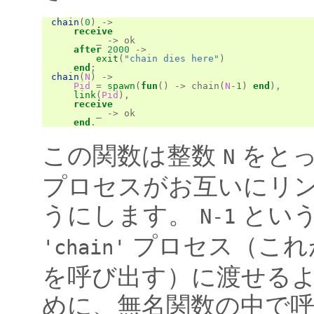
chain
(
0
)
->
receive
_
->
ok
after
2000
->
exit
(
"chain dies here"
)
end
;
chain
(
N
)
->
Pid
=
spawn
(
fun
()
->
chain
(
N
-
1
)
end
),
link
(
Pid
),
receive
_
->
ok
end
.
この関数は整数
をとっ
N
プロセスがお互いにリ
うにします。
という
N-1
プロセス（これ
'chain'
を呼び出す）に渡せる
めに、無名関数の中で