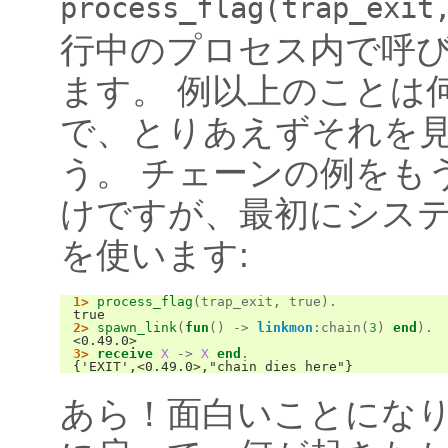
process_flag(trap_exit
行中のプロセス内で呼
ます。 例以上のことは
で、とりあえずそれを
う。 チェーンの例をも
けですが、最初にシス
を使います:
1>
process_flag
(
trap_exit
,
true
).
true
2>
spawn_link
(
fun
()
->
linkmon
:
chain
(
3
)
end
).
<0.49.0>
3>
receive
X
->
X
end
.
{'EXIT',<0.49.0>,"chain dies here"}
あら！面白いことにな