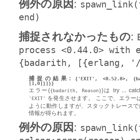
例外の原因
:
spawn_link(
end)
捕捉されなかったもの
:
process
<0.44.0>
with
{badarith,
[{erlang,
'
捕捉の結果
:
{'EXIT',
<0.52.0>,
{b
[1,0]}]}}
エラー(
)は try ..
{badarith,
Reason}
を発生させます。 ここで、エラー
'EXIT'
ように動作しますが、スタックトレースで
情報が得られます。
例外の原因
:
spawn_link(