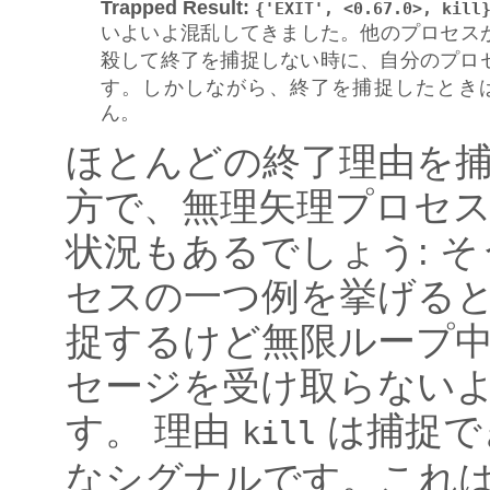
Trapped Result
:
{'EXIT',
<0.67.0>,
kill
いよいよ混乱してきました。他のプロセス
殺して終了を捕捉しない時に、自分のプロ
す。しかしながら、終了を捕捉したとき
ん。
ほとんどの終了理由を
方で、無理矢理プロセ
状況もあるでしょう: 
セスの一つ例を挙げる
捉するけど無限ループ
セージを受け取らない
す。 理由
は捕捉で
kill
なシグナルです。これ