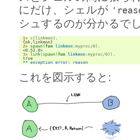
にだけ、シェルが
'reas
シュするのが分かるで
1>
c
(
linkmon
).
{ok,linkmon}
2>
spawn
(
fun
linkmon
:
myproc
/
0
).
<0.52.0>
3>
link
(
spawn
(
fun
linkmon
:
myproc
/
0
)).
true
** exception error: reason
これを図示すると: