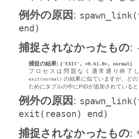
例外の原因
:
spawn_link(
end)
捕捉されなかったもの
:
捕捉の結果
:
{'EXIT',
<0.61.0>,
normal}
プロセスは問題なく通常通り終了
の結果に似ていますが、どの
exit(normal)
ためにタプルの中にPIDが追加されている
例外の原因
:
spawn_link(
exit(reason)
end)
捕捉されなかったもの
: