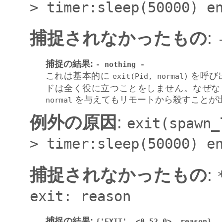
>
timer:sleep(50000)
e
捕捉されなかったもの
:
捕捉の結果
:
-
nothing
-
これは基本的に
を呼び
exit(Pid,
normal)
ドは全く役に立つことをしません。なぜな
を与えてもリモートから殺すことが
normal
例外の原因
:
exit(spawn_
>
timer:sleep(50000)
e
捕捉されなかったもの
:
exit:
reason
捕捉の結果
:
{'EXIT',
<0.52.0>,
reason}