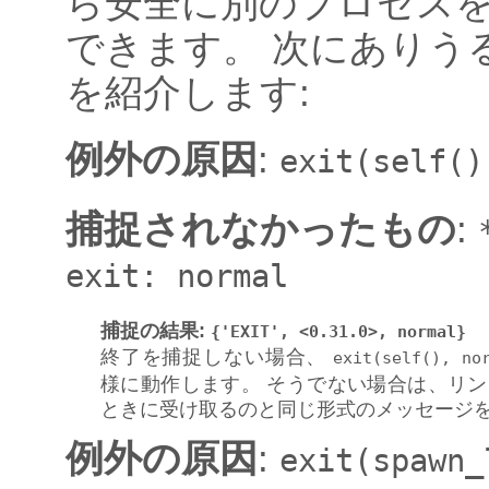
ら安全に別のプロセス
できます。 次にありう
を紹介します:
例外の原因
:
exit(self()
捕捉されなかったもの
:
exit:
normal
捕捉の結果
:
{'EXIT',
<0.31.0>,
normal}
終了を捕捉しない場合、
exit(self(),
no
様に動作します。 そうでない場合は、リ
ときに受け取るのと同じ形式のメッセージ
例外の原因
:
exit(spawn_