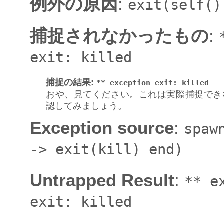
例外の原因
:
exit(self()
捕捉されなかったもの
:
exit:
killed
捕捉の結果
:
**
exception
exit:
killed
おや、見てください。これは実際捕捉でき
認してみましょう。
Exception source
:
spaw
->
exit(kill)
end)
Untrapped Result
:
**
e
exit:
killed