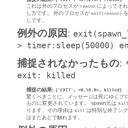
これは外のプロセスが
によってそれ
reason
し方です。 外のプロセスが
を
exit(reason)
じです。
例外の原因
:
exit(spawn_
>
timer:sleep(50000)
e
捕捉されなかったもの
:
exit:
killed
捕捉の結果
:
{'EXIT',
<0.58.0>,
killed}
驚くべきことに、メッセージは死にゆくプロセ
ものに変更されています。 spawn元は
kil
ります。その理由は
は特別な終了シグ
kill
はまたあとで触れます。