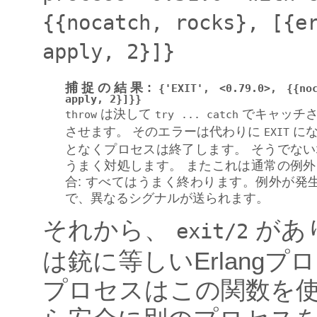
{{nocatch,
rocks},
[{e
apply,
2}]}
捕捉の結果
:
{'EXIT',
<0.79.0>,
{{no
apply,
2}]}}
は決して
でキャッチさ
throw
try
...
catch
させます。 そのエラーは代わりに
にな
EXIT
となくプロセスは終了します。 そうでな
うまく対処します。 またこれは通常の例
合: すべてはうまく終わります。例外が発生
で、異なるシグナルが送られます。
それから、
があ
exit/2
は銃に等しいErlangプ
プロセスはこの関数を