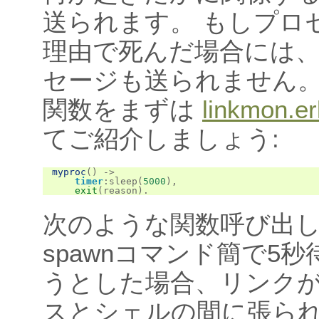
送られます。 もしプロ
理由で死んだ場合には
セージも送られません。
関数をまずは
linkmon.er
てご紹介しましょう:
myproc
()
->
timer
:
sleep
(
5000
),
exit
(
reason
).
次のような関数呼び出
spawnコマンド簡で5
うとした場合、リンク
スとシェルの間に張ら