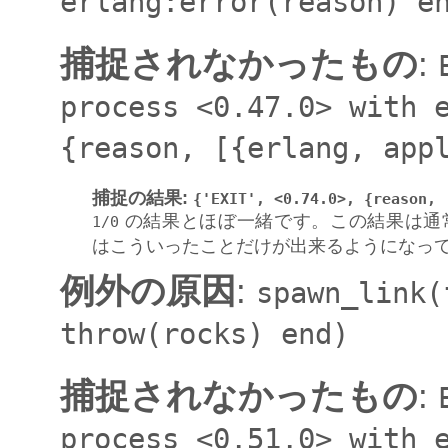
erlang:error(reason)
e
捕捉されなかったもの
:
process
<0.47.0>
with
{reason,
[{erlang,
app
捕捉の結果
:
{'EXIT',
<0.74.0>,
{reason,
の結果とほぼ一緒です。この結果は通
1/0
はこういったことだけが出来るようになっ
例外の原因
:
spawn_link(
throw(rocks)
end)
捕捉されなかったもの
:
process
<0.51.0>
with