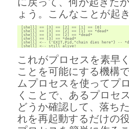
に戻って、何が起きた
ょう。こんなことが起き
[shell] == [3] == [2] == [1] == [0]

[shell] == [3] == [2] == [1] == *dead*

[shell] == [3] == [2] == *dead*

[shell] == [3] == *dead*

[shell] <-- {'EXIT,Pid,"chain dies here"} -- *d
これがプロセスを素早
ことを可能にする機構
ムプロセスを使ってプ
くことで、あるプロセ
どうか確認して、落ち
れを再起動するだけの