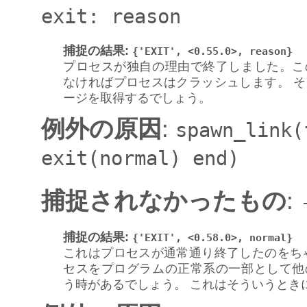
exit:
reason
捕捉の結果
:
{'EXIT',
<0.55.0>,
reason}
プロセスが独自の理由で終了しました。こ
なければプロセスはクラッシュします。 
ージを取得するでしょう。
例外の原因
:
spawn_link(
exit(normal)
end)
捕捉されなかったもの
:
捕捉の結果
:
{'EXIT',
<0.58.0>,
normal}
これはプロセスが通常通り終了したのをち
セスをプログラムの正常系の一部として他
う時があるでしょう。 これはそういうとき