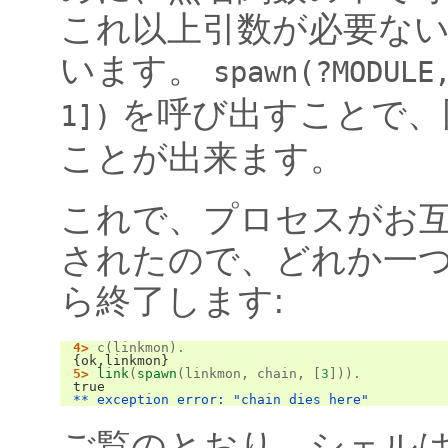
これ以上引数が必要な
います。
spawn(?MODULE
を呼び出すことで、
1])
ことが出来ます。
これで、プロセスがお
されたので、どれか一
ら終了します:
4>
c
(
linkmon
).
{ok,linkmon}
5>
link
(
spawn
(
linkmon
,
chain
,
[
3
])).
true
** exception error: "chain dies here"
ご覧のとおり、シェル