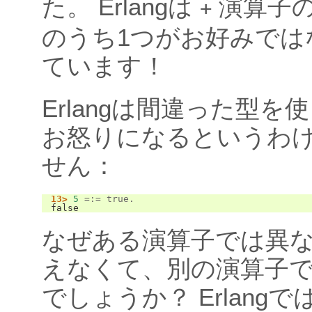
た。 Erlangは
演算子の
+
のうち1つがお好みでは
ています！
Erlangは間違った型を
お怒りになるというわ
せん：
13>
5
=:=
true
.
false
なぜある演算子では異
えなくて、別の演算子
でしょうか？ Erlang