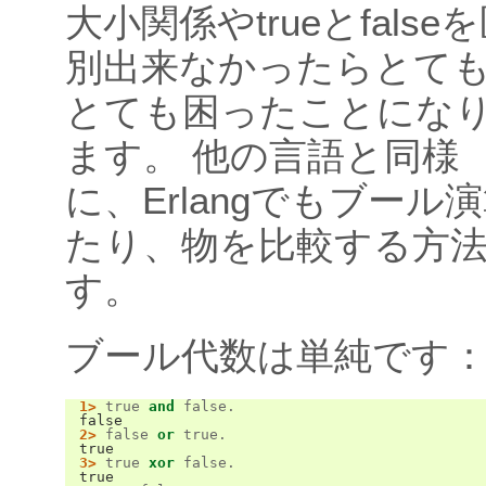
大小関係やtrueとfalse
別出来なかったらとて
とても困ったことにな
ます。 他の言語と同様
に、Erlangでもブール
たり、物を比較する方
す。
ブール代数は単純です
1>
true
and
false
.
false
2>
false
or
true
.
true
3>
true
xor
false
.
true