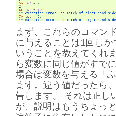
5>
Two
=
2
.
2
6>
Two
=
Two
+
1
.
** exception error: no match of right hand sid
7>
two
=
2
.
** exception error: no match of right hand sid
まず、これらのコマン
に与えることは1回しか
いうことを教えてくれ
ら変数に同じ値がすで
場合は変数を与える「
ます。違う値だったら、Er
告します。 それは正し
が、説明はもうちょっ