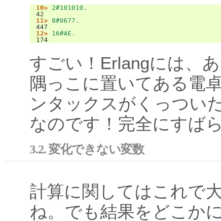
10>
2#101010
.
42
11>
8#0677
.
447
12>
16#AE
.
174
すごい！Erlangには、
隅っこに置いてある電
ンタックスがくっつい
なのです！完全にすば
3.2. 変化できない変数
計算に関してはこれで
ね。でも結果をどこか