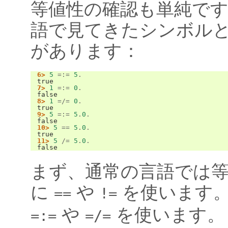
等値性の確認も単純で
語で見てきたシンボル
があります：
6>
5
=:=
5
.
true
7>
1
=:=
0
.
false
8>
1
=/=
0
.
true
9>
5
=:=
5
.
0
.
false
10>
5
==
5
.
0
.
true
11>
5
/=
5
.
0
.
false
まず、通常の言語では
に
や
を使います。E
==
!=
や
を使います。
=:=
=/=