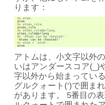
ります：
1>
atom
.
atom
2>
atoms_rule
.
atoms_rule
3>
atoms_rule
@
erlang
.
atoms_rule@erlang
4>
'Atoms can be cheated!'
.
'Atoms can be cheated!'
5>
atom
=
'atom'
.
atom
アトムは、小文字以外
いはアンダースコア(_)
字以外から始まってい
グルクォート(‘)で囲ま
があります。 5番目の
ルクォートで囲まれた