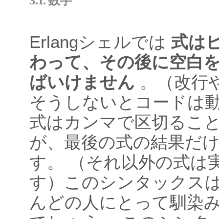
3.1. 数字
Erlangシェルでは
式は
わって、その後に空白
ばいけません
。（改行
そうしないとコードは
式はカンマで区切るこ
が、最後の式の結果だ
す。 （それ以外の式は
す）このシンタックス
んどの人にとって馴染