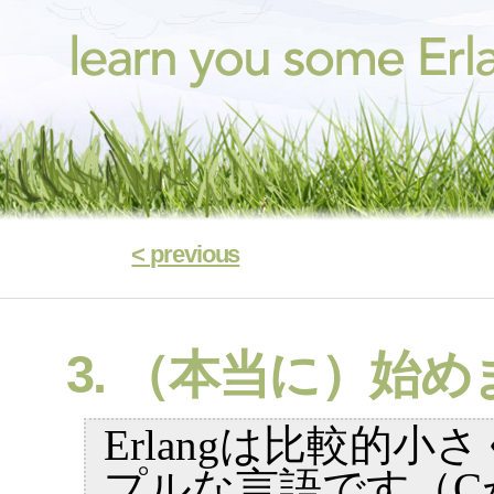
< previous
3. （本当に）始
Erlangは比較的小
プルな言語です（C