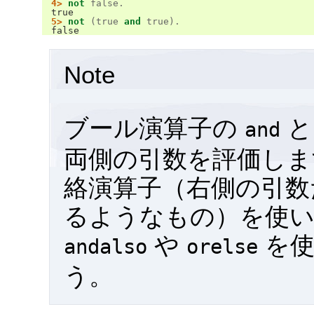
4>
not
false
.
true
5>
not
(
true
and
true
).
false
Note
ブール演算子の
and
両側の引数を評価しま
絡演算子（右側の引数
るようなもの）を使
や
を使
andalso
orelse
う。