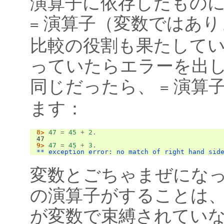
演算子に依存したもの
演算子（変数ではあり
=
比較の役割も果たして
っていたらエラーを出
同じだったら、
演算子
=
ます：
8>
47
=
45
+
2
.
47
9>
47
=
45
+
3
.
** exception error: no match of right hand sid
変数とごちゃまぜにな
の演算子がすることは
が変数で束縛されてい