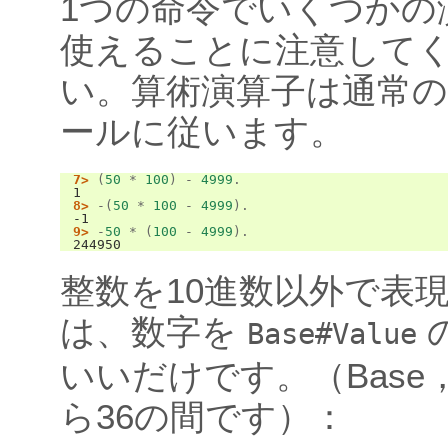
1つの命令でいくつかの
使えることに注意して
い。算術演算子は通常
ールに従います。
7>
(
50
*
100
)
-
4999
.
1
8>
-
(
50
*
100
-
4999
).
-1
9>
-
50
*
(
100
-
4999
).
244950
整数を10進数以外で表
は、数字を
Base#Value
いいだけです。（Base
ら36の間です）：