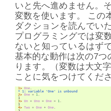
いと先へ進めません。
変数を使います。 この
ダクションを読んでい
プログラミングでは変
ないと知っているはずで
基本的な動作は次の7つ
ります。（変数は大文
ことに気をつけてくだ
1>
One
.
* 1: variable 'One' is unbound
2>
One
=
1
.
1
3>
Un
=
Uno
=
One
=
1
.
1
4>
Two
=
One
+
One
.
2