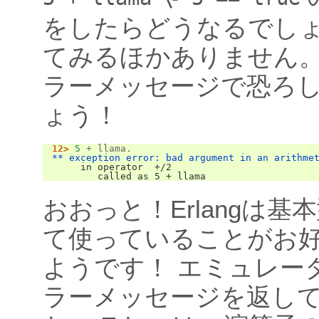
をしたらどうなるでしょ
てみるほかありません
ラーメッセージで恐ろ
ょう！
12>
5
+
llama
.
** exception error: bad argument in an arithme
     in operator  +/2
        called as 5 + llama
おおっと！Erlangは基
て使っていることがお
ようです！ エミュレー
ラーメッセージを返し