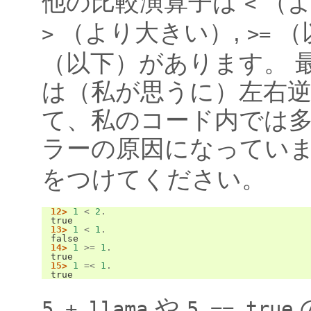
他の比較演算子は
（よ
<
（より大きい）,
（
>
>=
（以下）があります。 
は（私が思うに）左右
て、私のコード内では
ラーの原因になってい
をつけてください。
12>
1
<
2
.
true
13>
1
<
1
.
false
14>
1
>=
1
.
true
15>
1
=<
1
.
true
や
5
+
llama
5
==
true